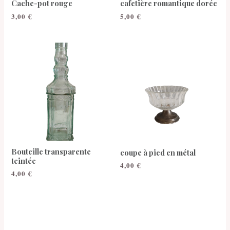
Cache-pot rouge
cafetière romantique dorée
3,00
€
5,00
€
Bouteille transparente
coupe à pied en métal
teintée
4,00
€
4,00
€