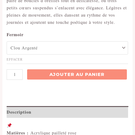
paire de boucles d’oreilles tout en délicatesse, où trois
petits cœurs suspendus s’enlacent avec élégance. Légères et
pleines de mouvement, elles dansent au rythme de vos
journées et ajoutent une touche poétique à votre style.
Fermoir
EFFACER
quantité
AJOUTER AU PANIER
de
La
Charmeuse
Description
Matières :
Acrylique pailleté rose