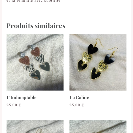
et la féminité avec subtilité
Produits similaires
L’Indomptable
La Caline
25,00
€
25,00
€